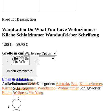
Product Description
Wandtattoo Do What You Love Wohnzimmer
Küche Schlafzimmer Wandaufkleber Schriftzug
1,00
€
–
59,90
€
Größe in cm
Wandtattoo
Farbe
-
+
Do What
You Love
Wohnzimmer
In den Warenkorb
Küche
Email to a friend
Schlafzimmer
Artikelnummer:
3015
Kategorien:
Abstrakt
,
Bad
,
Kinderzimmer
,
Wandaufkleber
Küche
,
Schlafzimmer
,
Wandtattoo
,
Wohnzimmer
Schlagwörter:
Schriftzug
Baum
,
wellness
,
Yin Yang
Menge