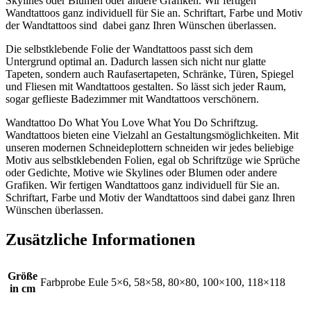
Skylines oder Blumen oder andere Grafiken. Wir fertigen
Wandtattoos ganz individuell für Sie an. Schriftart, Farbe und Motiv
der Wandtattoos sind dabei ganz Ihren Wünschen überlassen.
Die selbstklebende Folie der Wandtattoos passt sich dem
Untergrund optimal an. Dadurch lassen sich nicht nur glatte
Tapeten, sondern auch Raufasertapeten, Schränke, Türen, Spiegel
und Fliesen mit Wandtattoos gestalten. So lässt sich jeder Raum,
sogar geflieste Badezimmer mit Wandtattoos verschönern.
Wandtattoo Do What You Love What You Do Schriftzug.
Wandtattoos bieten eine Vielzahl an Gestaltungsmöglichkeiten. Mit
unseren modernen Schneideplottern schneiden wir jedes beliebige
Motiv aus selbstklebenden Folien, egal ob Schriftzüge wie Sprüche
oder Gedichte, Motive wie Skylines oder Blumen oder andere
Grafiken. Wir fertigen Wandtattoos ganz individuell für Sie an.
Schriftart, Farbe und Motiv der Wandtattoos sind dabei ganz Ihren
Wünschen überlassen.
Zusätzliche Informationen
Größe
Farbprobe Eule 5×6, 58×58, 80×80, 100×100, 118×118
in cm