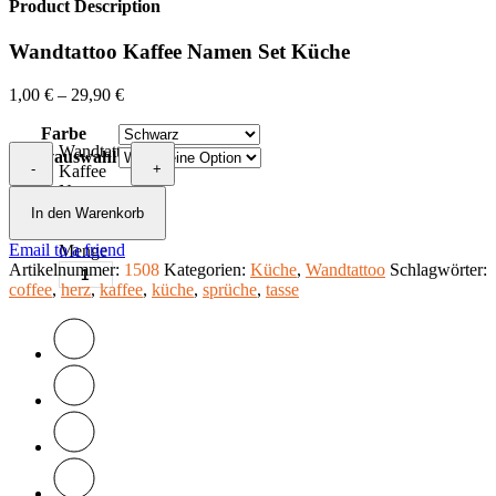
Product Description
Wandtattoo Kaffee Namen Set Küche
1,00
€
–
29,90
€
Farbe
Wandtattoo
Motivauswahl
-
+
Kaffee
Namen
Set
In den Warenkorb
Küche
Email to a friend
Menge
Artikelnummer:
1508
Kategorien:
Küche
,
Wandtattoo
Schlagwörter:
coffee
,
herz
,
kaffee
,
küche
,
sprüche
,
tasse