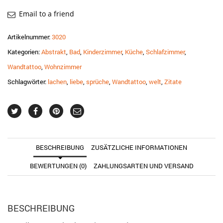
verändert
sich"
Email to a friend
Zitat
Menge
Artikelnummer:
3020
Kategorien:
Abstrakt
,
Bad
,
Kinderzimmer
,
Küche
,
Schlafzimmer
,
Wandtattoo
,
Wohnzimmer
Schlagwörter:
lachen
,
liebe
,
sprüche
,
Wandtattoo
,
welt
,
Zitate
BESCHREIBUNG
ZUSÄTZLICHE INFORMATIONEN
BEWERTUNGEN (0)
ZAHLUNGSARTEN UND VERSAND
BESCHREIBUNG