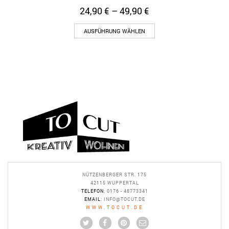
24,90
€
–
49,90
€
AUSFÜHRUNG WÄHLEN
NÜTZENBERGER STR. 175
42115 WUPPERTAL
TELEFON
: 0176 - 48773341
EMAIL
:
INFO@TOCUT.DE
WWW.TOCUT.DE