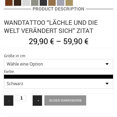
PRODUCT DESCRIPTION
WANDTATTOO “LÄCHLE UND DIE
WELT VERÄNDERT SICH” ZITAT
29,90
€
–
59,90
€
Größe in cm
Farbe
Wandtattoo
-
+
IN DEN WARENKORB
"Lächle
und
die
Welt