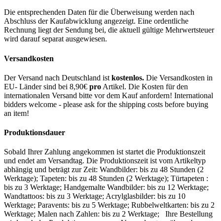
Die entsprechenden Daten für die Überweisung werden nach
Abschluss der Kaufabwicklung angezeigt. Eine ordentliche
Rechnung liegt der Sendung bei, die aktuell gültige Mehrwertsteuer
wird darauf separat ausgewiesen.
Versandkosten
Der Versand nach Deutschland ist
kostenlos.
Die Versandkosten in
EU- Länder sind bei 8,90€
pro
Artikel. Die Kosten für den
internationalen Versand bitte vor dem Kauf anfordern! International
bidders welcome - please ask for the shipping costs before buying
an item!
Produktionsdauer
Sobald Ihrer Zahlung angekommen ist startet die Produktionszeit
und endet am Versandtag. Die Produktionszeit ist vom Artikeltyp
abhängig und beträgt zur Zeit: Wandbilder: bis zu 48 Stunden (2
Werktage); Tapeten: bis zu 48 Stunden (2 Werktage); Türtapeten :
bis zu 3 Werktage; Handgemalte Wandbilder: bis zu 12 Werktage;
Wandtattoos: bis zu 3 Werktage; Acrylglasbilder: bis zu 10
Werktage; Paravents: bis zu 5 Werktage; Rubbelweltkarten: bis zu 2
Werktage; Malen nach Zahlen: bis zu 2 Werktage; Ihre Bestellung