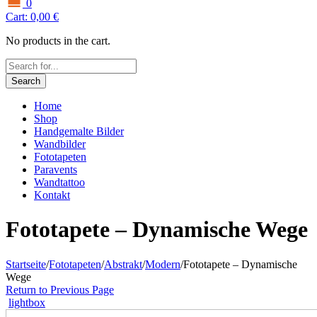
0
Cart:
0,00
€
No products in the cart.
Search
Home
Shop
Handgemalte Bilder
Wandbilder
Fototapeten
Paravents
Wandtattoo
Kontakt
Fototapete – Dynamische Wege
Startseite
/
Fototapeten
/
Abstrakt
/
Modern
/
Fototapete – Dynamische
Wege
Return to Previous Page
lightbox