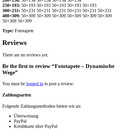
200×154:
50×154 50×154 50×154 50×154
250×193:
50×193 50×193 50×193 50×193 50×193
300×231:
50×231 50×231 50×231 50×231 50×231 50×231
400×309:
50×309 50×309 50×309 50×309 50×309 50×309
50×309 50×309
Type:
Fototapete
Reviews
There are no reviews yet.
Be the first to review “Fototapete – Dynamische
Wege”
You must be
logged in
to post a review.
Zahlungsarten
Folgende Zahlungsmethoden bieten wir an:
Überweisung
PayPal
Kreditkarte über PayPal