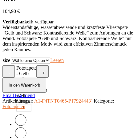
104,90
€
Verfügbarkeit:
verfügbar
Widerstandsfähige, wasserabweisende und kratzfeste Vliestapete
“Gelb und Schwarz: Kontrastierende Welle” zum Anbringen an die
Wand. Fototapete “Gelb und Schwarz: Kontrastierende Welle” mit
dem inspirierenden Motiv wird zum effektiven Zimmerschmuck
jeden Raumes.
size
Leeren
Fototapete
-
+
- Gelb
und
Schwarz:
In den Warenkorb
Kontrastierende
Email to a friend
Welle
Artikelnummer:
A1-F4TNT0465-P [7924443]
Kategorie:
Menge
Fototapeten