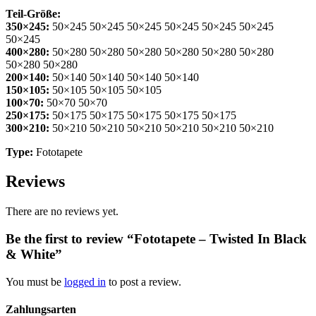
Teil-Größe:
350×245:
50×245 50×245 50×245 50×245 50×245 50×245
50×245
400×280:
50×280 50×280 50×280 50×280 50×280 50×280
50×280 50×280
200×140:
50×140 50×140 50×140 50×140
150×105:
50×105 50×105 50×105
100×70:
50×70 50×70
250×175:
50×175 50×175 50×175 50×175 50×175
300×210:
50×210 50×210 50×210 50×210 50×210 50×210
Type:
Fototapete
Reviews
There are no reviews yet.
Be the first to review “Fototapete – Twisted In Black
& White”
You must be
logged in
to post a review.
Zahlungsarten