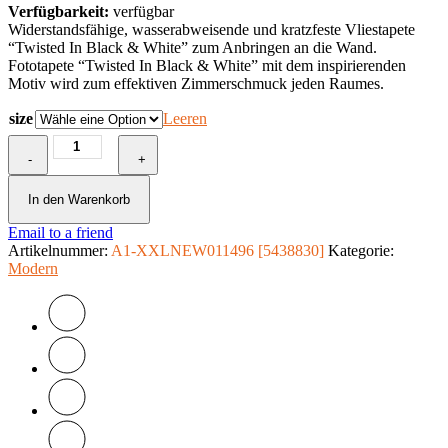
Verfügbarkeit:
verfügbar
Widerstandsfähige, wasserabweisende und kratzfeste Vliestapete
“Twisted In Black & White” zum Anbringen an die Wand.
Fototapete “Twisted In Black & White” mit dem inspirierenden
Motiv wird zum effektiven Zimmerschmuck jeden Raumes.
size
Leeren
Fototapete
-
-
+
Twisted
In
In den Warenkorb
Black
Email to a friend
&
Artikelnummer:
White
A1-XXLNEW011496 [5438830]
Kategorie:
Modern
Menge