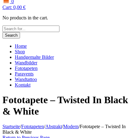
0
Cart:
0,00
€
No products in the cart.
Search
Home
Shop
Handgemalte Bilder
Wandbilder
Fototapeten
Paravents
Wandtattoo
Kontakt
Fototapete – Twisted In Black
& White
Startseite
/
Fototapeten
/
Abstrakt
/
Modern
/
Fototapete – Twisted In
Black & White
Return to Previous Page