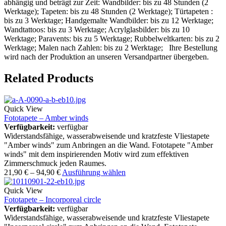
abhängig und beträgt zur Zeit: Wandbilder: bis zu 48 Stunden (2
Werktage); Tapeten: bis zu 48 Stunden (2 Werktage); Türtapeten :
bis zu 3 Werktage; Handgemalte Wandbilder: bis zu 12 Werktage;
Wandtattoos: bis zu 3 Werktage; Acrylglasbilder: bis zu 10
Werktage; Paravents: bis zu 5 Werktage; Rubbelweltkarten: bis zu 2
Werktage; Malen nach Zahlen: bis zu 2 Werktage; Ihre Bestellung
wird nach der Produktion an unseren Versandpartner übergeben.
Related Products
Quick View
Fototapete – Amber winds
Verfügbarkeit:
verfügbar
Widerstandsfähige, wasserabweisende und kratzfeste Vliestapete
"Amber winds" zum Anbringen an die Wand. Fototapete "Amber
winds" mit dem inspirierenden Motiv wird zum effektiven
Zimmerschmuck jeden Raumes.
21,90
€
–
94,90
€
Ausführung wählen
Quick View
Fototapete – Incorporeal circle
Verfügbarkeit:
verfügbar
Widerstandsfähige, wasserabweisende und kratzfeste Vliestapete