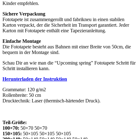
Kinder empfehlen.
Sichere Verpackung
Fototapete ist zusammengerollt und fabrikneu in einen stabilen
Karton verpackt, der die Sicherheit im Transport garantiert. Jeder
Karton mit Fototapete enthält eine Tapezieranleitung.
Einfache Montage
Die Fototapete besteht aus Bahnen mit einer Breite von 50cm, die
bequem in der Montage sind.
Schau Dir an wie man die “Upcoming spring” Fototapete Schritt für
Schritt installieren kann.
Herunterladen der Instruktion
Grammatur: 120 g/m2
Rollenbreite: 50 cm
Drucktechnik: Laser (thermisch-härtender Druck).
Teil-Größe:
100×70:
50×70 50×70
150×105:
50×105 50×105 50×105