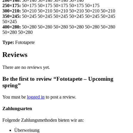
200×140:
50×140 50×140 50×140 50×140
250×175:
50×175 50×175 50×175 50×175 50×175
300×210:
50×210 50×210 50×210 50×210 50×210 50×210
350×245:
50×245 50×245 50×245 50×245 50×245 50×245
50×245
400×280:
50×280 50×280 50×280 50×280 50×280 50×280
50×280 50×280
Type:
Fototapete
Reviews
There are no reviews yet.
Be the first to review “Fototapete – Upcoming
spring”
You must be
logged in
to post a review.
Zahlungsarten
Folgende Zahlungsmethoden bieten wir an:
Überweisung