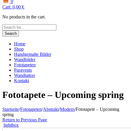
0
Cart:
0,00
€
No products in the cart.
Search
Home
Shop
Handgemalte Bilder
Wandbilder
Fototapeten
Paravents
Wandtattoo
Kontakt
Fototapete – Upcoming spring
Startseite
/
Fototapeten
/
Abstrakt
/
Modern
/
Fototapete – Upcoming
spring
Return to Previous Page
lightbox