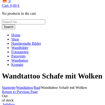
0
Cart:
0,00
€
No products in the cart.
Search
Home
Shop
Handgemalte Bilder
Wandbilder
Fototapeten
Paravents
Wandtattoo
Kontakt
Wandtattoo Schafe mit Wolken
Startseite
/
Wandtattoo
/
Bad
/
Wandtattoo Schafe mit Wolken
Return to Previous Page
Out
of stock
lightbox