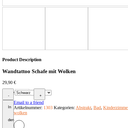
Product Description
Wandtattoo Schafe mit Wolken
29,90
€
Wandtattoo
Farbe
-
Schafe
+
mit
Email to a friend
Wolken
In
Artikelnummer:
1303
Kategorien:
Abstrakt
,
Bad
,
Kinderzimme
Menge
wolken
den