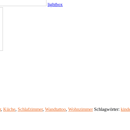
lightbox
r
,
Küche
,
Schlafzimmer
,
Wandtattoo
,
Wohnzimmer
Schlagwörter:
kind