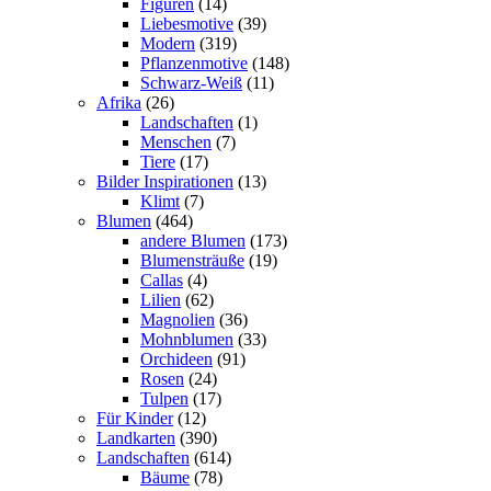
Figuren
(14)
Liebesmotive
(39)
Modern
(319)
Pflanzenmotive
(148)
Schwarz-Weiß
(11)
Afrika
(26)
Landschaften
(1)
Menschen
(7)
Tiere
(17)
Bilder Inspirationen
(13)
Klimt
(7)
Blumen
(464)
andere Blumen
(173)
Blumensträuße
(19)
Callas
(4)
Lilien
(62)
Magnolien
(36)
Mohnblumen
(33)
Orchideen
(91)
Rosen
(24)
Tulpen
(17)
Für Kinder
(12)
Landkarten
(390)
Landschaften
(614)
Bäume
(78)