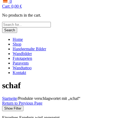
0
Cart:
0,00
€
No products in the cart.
Search
Home
Shop
Handgemalte Bilder
Wandbilder
Fototapeten
Paravents
Wandtattoo
Kontakt
schaf
Startseite
/
Produkte verschlagwortet mit „schaf“
Return to Previous Page
Show Filter
Einzelnes Ergebnis wird angezeigt