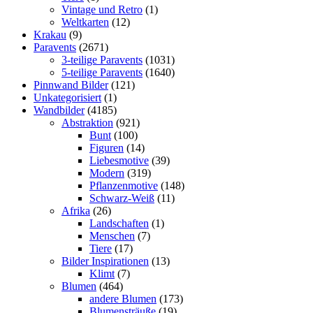
Vintage und Retro
(1)
Weltkarten
(12)
Krakau
(9)
Paravents
(2671)
3-teilige Paravents
(1031)
5-teilige Paravents
(1640)
Pinnwand Bilder
(121)
Unkategorisiert
(1)
Wandbilder
(4185)
Abstraktion
(921)
Bunt
(100)
Figuren
(14)
Liebesmotive
(39)
Modern
(319)
Pflanzenmotive
(148)
Schwarz-Weiß
(11)
Afrika
(26)
Landschaften
(1)
Menschen
(7)
Tiere
(17)
Bilder Inspirationen
(13)
Klimt
(7)
Blumen
(464)
andere Blumen
(173)
Blumensträuße
(19)