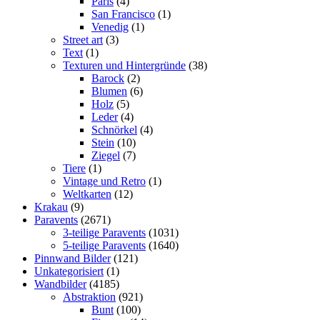
Paris
(4)
San Francisco
(1)
Venedig
(1)
Street art
(3)
Text
(1)
Texturen und Hintergründe
(38)
Barock
(2)
Blumen
(6)
Holz
(5)
Leder
(4)
Schnörkel
(4)
Stein
(10)
Ziegel
(7)
Tiere
(1)
Vintage und Retro
(1)
Weltkarten
(12)
Krakau
(9)
Paravents
(2671)
3-teilige Paravents
(1031)
5-teilige Paravents
(1640)
Pinnwand Bilder
(121)
Unkategorisiert
(1)
Wandbilder
(4185)
Abstraktion
(921)
Bunt
(100)