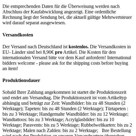
Die entsprechenden Daten für die Überweisung werden nach
Abschluss der Kaufabwicklung angezeigt. Eine ordentliche
Rechnung liegt der Sendung bei, die aktuell gültige Mehrwertsteuer
wird darauf separat ausgewiesen.
Versandkosten
Der Versand nach Deutschland ist
kostenlos.
Die Versandkosten in
EU- Länder sind bei 8,90€
pro
Artikel. Die Kosten für den
internationalen Versand bitte vor dem Kauf anfordern! International
bidders welcome - please ask for the shipping costs before buying
an item!
Produktionsdauer
Sobald Ihrer Zahlung angekommen ist startet die Produktionszeit
und endet am Versandtag. Die Produktionszeit ist vom Artikeltyp
abhängig und beträgt zur Zeit: Wandbilder: bis zu 48 Stunden (2
Werktage); Tapeten: bis zu 48 Stunden (2 Werktage); Türtapeten :
bis zu 3 Werktage; Handgemalte Wandbilder: bis zu 12 Werktage;
Wandtattoos: bis zu 3 Werktage; Acrylglasbilder: bis zu 10
Werktage; Paravents: bis zu 5 Werktage; Rubbelweltkarten: bis zu 2
Werktage; Malen nach Zahlen: bis zu 2 Werktage; Ihre Bestellung
wird nach der Produktion an unseren Versandpartner übergeben.