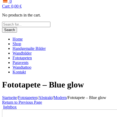
0
Cart:
0,00
€
No products in the cart.
Search
Home
Shop
Handgemalte Bilder
Wandbilder
Fototapeten
Paravents
Wandtattoo
Kontakt
Fototapete – Blue glow
Startseite
/
Fototapeten
/
Abstrakt
/
Modern
/
Fototapete – Blue glow
Return to Previous Page
lightbox