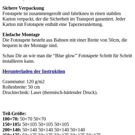
Sichere Verpackung
Fototapete ist zusammengerollt und fabrikneu in einen stabilen
Karton verpackt, der die Sicherheit im Transport garantiert. Jeder
Karton mit Fototapete enthält eine Tapezieranleitung.
Einfache Montage
Die Fototapete besteht aus Bahnen mit einer Breite von 50cm, die
bequem in der Montage sind.
Schau Dir an wie man die “Blue glow” Fototapete Schritt für Schritt
installieren kann.
Herunterladen der Instruktion
Grammatur: 120 g/m2
Rollenbreite: 50 cm
Drucktechnik: Laser (thermisch-härtender Druck).
Teil-Größe:
100×70:
50×70 50×70
150×105:
50×105 50×105 50×105
200×140:
50×140 50×140 50×140 50×140