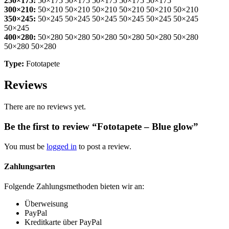
250×175:
50×175 50×175 50×175 50×175 50×175
300×210:
50×210 50×210 50×210 50×210 50×210 50×210
350×245:
50×245 50×245 50×245 50×245 50×245 50×245
50×245
400×280:
50×280 50×280 50×280 50×280 50×280 50×280
50×280 50×280
Type:
Fototapete
Reviews
There are no reviews yet.
Be the first to review “Fototapete – Blue glow”
You must be
logged in
to post a review.
Zahlungsarten
Folgende Zahlungsmethoden bieten wir an:
Überweisung
PayPal
Kreditkarte über PayPal