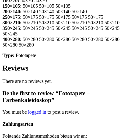
100×70:
50×70 50×70
150×105:
50×105 50×105 50×105
200×140:
50×140 50×140 50×140 50×140
250×175:
50×175 50×175 50×175 50×175 50×175
300×210:
50×210 50×210 50×210 50×210 50×210 50×210
350×245:
50×245 50×245 50×245 50×245 50×245 50×245
50×245
400×280:
50×280 50×280 50×280 50×280 50×280 50×280
50×280 50×280
Type:
Fototapete
Reviews
There are no reviews yet.
Be the first to review “Fototapete –
Farbenkaleidoskop”
You must be
logged in
to post a review.
Zahlungsarten
Folgende Zahlungsmethoden bieten wir an: