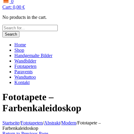
0
Cart:
0,00
€
No products in the cart.
Search
Home
Shop
Handgemalte Bilder
Wandbilder
Fototapeten
Paravents
Wandtattoo
Kontakt
Fototapete –
Farbenkaleidoskop
Startseite
/
Fototapeten
/
Abstrakt
/
Modern
/
Fototapete –
Farbenkaleidoskop
Return to Previous Page