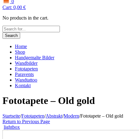
0
Cart:
0,00
€
No products in the cart.
Search
Home
Shop
Handgemalte Bilder
Wandbilder
Fototapeten
Paravents
Wandtattoo
Kontakt
Fototapete – Old gold
Startseite
/
Fototapeten
/
Abstrakt
/
Modern
/
Fototapete – Old gold
Return to Previous Page
lightbox