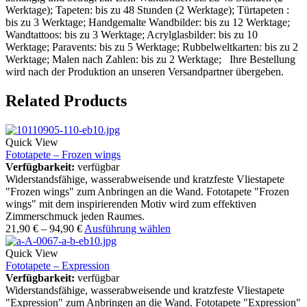
Werktage); Tapeten: bis zu 48 Stunden (2 Werktage); Türtapeten :
bis zu 3 Werktage; Handgemalte Wandbilder: bis zu 12 Werktage;
Wandtattoos: bis zu 3 Werktage; Acrylglasbilder: bis zu 10
Werktage; Paravents: bis zu 5 Werktage; Rubbelweltkarten: bis zu 2
Werktage; Malen nach Zahlen: bis zu 2 Werktage; Ihre Bestellung
wird nach der Produktion an unseren Versandpartner übergeben.
Related Products
Quick View
Fototapete – Frozen wings
Verfügbarkeit:
verfügbar
Widerstandsfähige, wasserabweisende und kratzfeste Vliestapete
"Frozen wings" zum Anbringen an die Wand. Fototapete "Frozen
wings" mit dem inspirierenden Motiv wird zum effektiven
Zimmerschmuck jeden Raumes.
21,90
€
–
94,90
€
Ausführung wählen
Quick View
Fototapete – Expression
Verfügbarkeit:
verfügbar
Widerstandsfähige, wasserabweisende und kratzfeste Vliestapete
"Expression" zum Anbringen an die Wand. Fototapete "Expression"