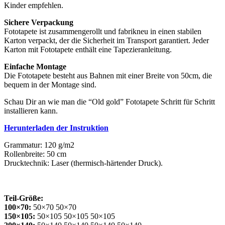
Kinder empfehlen.
Sichere Verpackung
Fototapete ist zusammengerollt und fabrikneu in einen stabilen
Karton verpackt, der die Sicherheit im Transport garantiert. Jeder
Karton mit Fototapete enthält eine Tapezieranleitung.
Einfache Montage
Die Fototapete besteht aus Bahnen mit einer Breite von 50cm, die
bequem in der Montage sind.
Schau Dir an wie man die “Old gold” Fototapete Schritt für Schritt
installieren kann.
Herunterladen der Instruktion
Grammatur: 120 g/m2
Rollenbreite: 50 cm
Drucktechnik: Laser (thermisch-härtender Druck).
Teil-Größe:
100×70:
50×70 50×70
150×105:
50×105 50×105 50×105