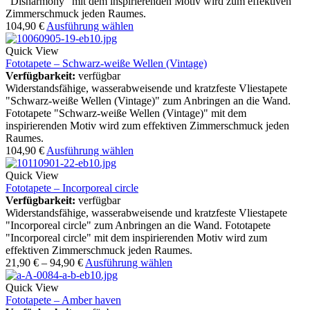
"Disharmony" mit dem inspirierenden Motiv wird zum effektiven
Zimmerschmuck jeden Raumes.
104,90
€
Ausführung wählen
Quick View
Fototapete – Schwarz-weiße Wellen (Vintage)
Verfügbarkeit:
verfügbar
Widerstandsfähige, wasserabweisende und kratzfeste Vliestapete
"Schwarz-weiße Wellen (Vintage)" zum Anbringen an die Wand.
Fototapete "Schwarz-weiße Wellen (Vintage)" mit dem
inspirierenden Motiv wird zum effektiven Zimmerschmuck jeden
Raumes.
104,90
€
Ausführung wählen
Quick View
Fototapete – Incorporeal circle
Verfügbarkeit:
verfügbar
Widerstandsfähige, wasserabweisende und kratzfeste Vliestapete
"Incorporeal circle" zum Anbringen an die Wand. Fototapete
"Incorporeal circle" mit dem inspirierenden Motiv wird zum
effektiven Zimmerschmuck jeden Raumes.
21,90
€
–
94,90
€
Ausführung wählen
Quick View
Fototapete – Amber haven