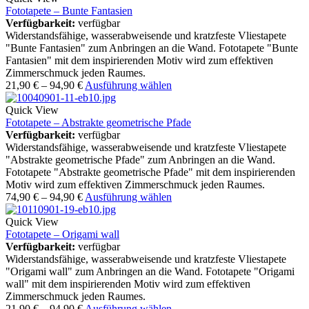
Fototapete – Bunte Fantasien
Verfügbarkeit:
verfügbar
Widerstandsfähige, wasserabweisende und kratzfeste Vliestapete
"Bunte Fantasien" zum Anbringen an die Wand. Fototapete "Bunte
Fantasien" mit dem inspirierenden Motiv wird zum effektiven
Zimmerschmuck jeden Raumes.
21,90
€
–
94,90
€
Ausführung wählen
Quick View
Fototapete – Abstrakte geometrische Pfade
Verfügbarkeit:
verfügbar
Widerstandsfähige, wasserabweisende und kratzfeste Vliestapete
"Abstrakte geometrische Pfade" zum Anbringen an die Wand.
Fototapete "Abstrakte geometrische Pfade" mit dem inspirierenden
Motiv wird zum effektiven Zimmerschmuck jeden Raumes.
74,90
€
–
94,90
€
Ausführung wählen
Quick View
Fototapete – Origami wall
Verfügbarkeit:
verfügbar
Widerstandsfähige, wasserabweisende und kratzfeste Vliestapete
"Origami wall" zum Anbringen an die Wand. Fototapete "Origami
wall" mit dem inspirierenden Motiv wird zum effektiven
Zimmerschmuck jeden Raumes.
21,90
€
–
94,90
€
Ausführung wählen