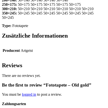
200×140:
50×140 50×140 50×140 50×140
250×175:
50×175 50×175 50×175 50×175 50×175
300×210:
50×210 50×210 50×210 50×210 50×210 50×210
350×245:
50×245 50×245 50×245 50×245 50×245 50×245
50×245
Type:
Fototapete
Zusätzliche Informationen
Producent
Artgeist
Reviews
There are no reviews yet.
Be the first to review “Fototapete – Old gold”
You must be
logged in
to post a review.
Zahlungsarten