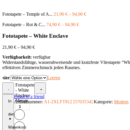
Fototapete – Temple of A...
21,90
€
–
94,90
€
Fototapete – Rot & C...
74,90
€
–
94,90
€
Fototapete – White Enclave
21,90
€
–
94,90
€
Verfügbarkeit:
verfügbar
Widerstandsfähige, wasserabweisende und kratzfeste Vliestapete “W
effektiven Zimmerschmuck jeden Raumes.
size
Leeren
Fototapete
-
+
- White
Enclave
Email to a friend
Menge
In
Artikelnummer:
A1-2XLFT812 [5703534]
Kategorie:
Modern
den
Warenkorb