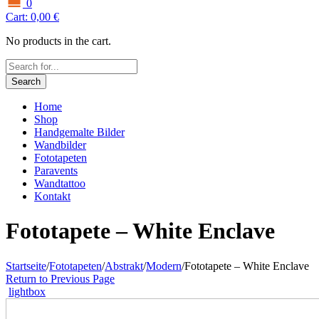
0
Cart:
0,00
€
No products in the cart.
Search
Home
Shop
Handgemalte Bilder
Wandbilder
Fototapeten
Paravents
Wandtattoo
Kontakt
Fototapete – White Enclave
Startseite
/
Fototapeten
/
Abstrakt
/
Modern
/
Fototapete – White Enclave
Return to Previous Page
lightbox