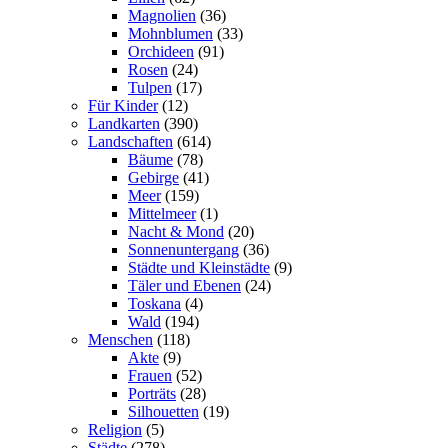
Magnolien
(36)
Mohnblumen
(33)
Orchideen
(91)
Rosen
(24)
Tulpen
(17)
Für Kinder
(12)
Landkarten
(390)
Landschaften
(614)
Bäume
(78)
Gebirge
(41)
Meer
(159)
Mittelmeer
(1)
Nacht & Mond
(20)
Sonnenuntergang
(36)
Städte und Kleinstädte
(9)
Täler und Ebenen
(24)
Toskana
(4)
Wald
(194)
Menschen
(118)
Akte
(9)
Frauen
(52)
Porträts
(28)
Silhouetten
(19)
Religion
(5)
Städte
(278)