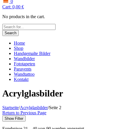
0
Cart:
0,00
€
No products in the cart.
Search
Home
Shop
Handgemalte Bilder
Wandbilder
Fototapeten
Paravents
Wandtattoo
Kontakt
Acrylglasbilder
Startseite
/
Acrylglasbilder
/
Seite 2
Return to Previous Page
Show Filter
Ergebnisse 21 – 40 von 90 werden angezeigt