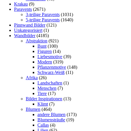
Krakau
(9)
Paravents
(2671)
3-teilige Paravents
(1031)
5-teilige Paravents
(1640)
Pinnwand Bilder
(121)
Unkategorisiert
(1)
Wandbilder
(4185)
Abstraktion
(921)
Bunt
(100)
Figuren
(14)
Liebesmotive
(39)
Modern
(319)
Pflanzenmotive
(148)
Schwarz-Weiß
(11)
Afrika
(26)
Landschaften
(1)
Menschen
(7)
Tiere
(17)
Bilder Inspirationen
(13)
Klimt
(7)
Blumen
(464)
andere Blumen
(173)
Blumensträuße
(19)
Callas
(4)
Lilien
(62)