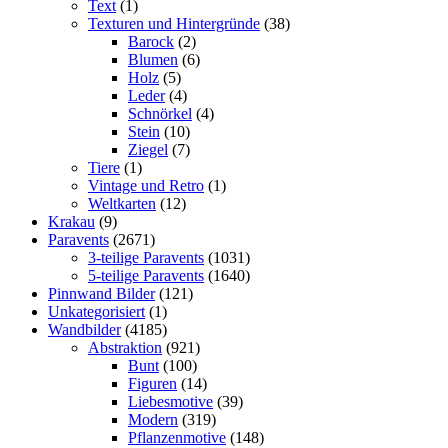
Text
(1)
Texturen und Hintergründe
(38)
Barock
(2)
Blumen
(6)
Holz
(5)
Leder
(4)
Schnörkel
(4)
Stein
(10)
Ziegel
(7)
Tiere
(1)
Vintage und Retro
(1)
Weltkarten
(12)
Krakau
(9)
Paravents
(2671)
3-teilige Paravents
(1031)
5-teilige Paravents
(1640)
Pinnwand Bilder
(121)
Unkategorisiert
(1)
Wandbilder
(4185)
Abstraktion
(921)
Bunt
(100)
Figuren
(14)
Liebesmotive
(39)
Modern
(319)
Pflanzenmotive
(148)