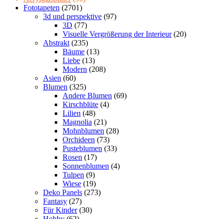
Fototapeten
(2701)
3d und perspektive
(97)
3D
(77)
Visuelle Vergrößerung der Interieur
(20)
Abstrakt
(235)
Bäume
(13)
Liebe
(13)
Modern
(208)
Asien
(60)
Blumen
(325)
Andere Blumen
(69)
Kirschblüte
(4)
Lilien
(48)
Magnolia
(21)
Mohnblumen
(28)
Orchideen
(73)
Pusteblumen
(33)
Rosen
(17)
Sonnenblumen
(4)
Tulpen
(9)
Wiese
(19)
Deko Panels
(273)
Fantasy
(27)
Für Kinder
(30)
Hobby
(62)