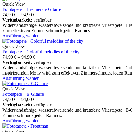
Quick View
Fototapete – Brennende Gitarre
74,90
€
–
94,90
€
Verfügbarkeit:
verfügbar
Widerstandsfähige, wasserabweisende und kratzfeste Vliestapete "Br
zum effektiven Zimmerschmuck jeden Raumes.
Ausführung wählen
Quick View
Fototapete – Colorful melodies of the city
74,90
€
–
94,90
€
Verfügbarkeit:
verfügbar
Widerstandsfähige, wasserabweisende und kratzfeste Vliestapete "Col
inspirierenden Motiv wird zum effektiven Zimmerschmuck jeden Ra
Ausführung wählen
Quick View
Fototapete – E-Gitarre
74,90
€
–
94,90
€
Verfügbarkeit:
verfügbar
Widerstandsfähige, wasserabweisende und kratzfeste Vliestapete "E-
Zimmerschmuck jeden Raumes.
Ausführung wählen
Quick View