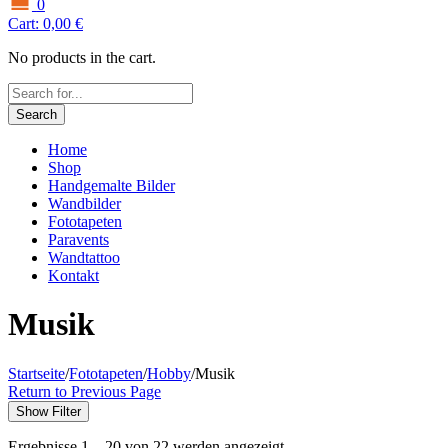
0
Cart:
0,00
€
No products in the cart.
Search
Home
Shop
Handgemalte Bilder
Wandbilder
Fototapeten
Paravents
Wandtattoo
Kontakt
Musik
Startseite
/
Fototapeten
/
Hobby
/
Musik
Return to Previous Page
Show Filter
Ergebnisse 1 – 20 von 22 werden angezeigt