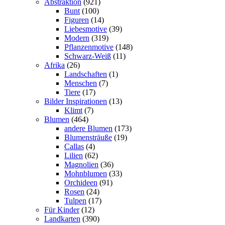
Abstraktion
(921)
Bunt
(100)
Figuren
(14)
Liebesmotive
(39)
Modern
(319)
Pflanzenmotive
(148)
Schwarz-Weiß
(11)
Afrika
(26)
Landschaften
(1)
Menschen
(7)
Tiere
(17)
Bilder Inspirationen
(13)
Klimt
(7)
Blumen
(464)
andere Blumen
(173)
Blumensträuße
(19)
Callas
(4)
Lilien
(62)
Magnolien
(36)
Mohnblumen
(33)
Orchideen
(91)
Rosen
(24)
Tulpen
(17)
Für Kinder
(12)
Landkarten
(390)