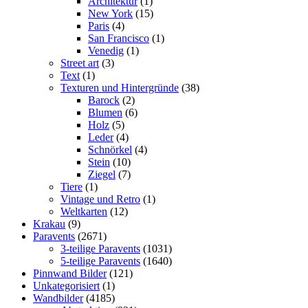
Architektur
(1)
New York
(15)
Paris
(4)
San Francisco
(1)
Venedig
(1)
Street art
(3)
Text
(1)
Texturen und Hintergründe
(38)
Barock
(2)
Blumen
(6)
Holz
(5)
Leder
(4)
Schnörkel
(4)
Stein
(10)
Ziegel
(7)
Tiere
(1)
Vintage und Retro
(1)
Weltkarten
(12)
Krakau
(9)
Paravents
(2671)
3-teilige Paravents
(1031)
5-teilige Paravents
(1640)
Pinnwand Bilder
(121)
Unkategorisiert
(1)
Wandbilder
(4185)