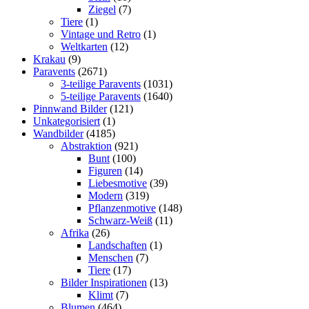
Ziegel
(7)
Tiere
(1)
Vintage und Retro
(1)
Weltkarten
(12)
Krakau
(9)
Paravents
(2671)
3-teilige Paravents
(1031)
5-teilige Paravents
(1640)
Pinnwand Bilder
(121)
Unkategorisiert
(1)
Wandbilder
(4185)
Abstraktion
(921)
Bunt
(100)
Figuren
(14)
Liebesmotive
(39)
Modern
(319)
Pflanzenmotive
(148)
Schwarz-Weiß
(11)
Afrika
(26)
Landschaften
(1)
Menschen
(7)
Tiere
(17)
Bilder Inspirationen
(13)
Klimt
(7)
Blumen
(464)