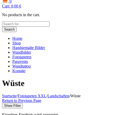
0
Cart:
0,00
€
No products in the cart.
Search
Home
Shop
Handgemalte Bilder
Wandbilder
Fototapeten
Paravents
Wandtattoo
Kontakt
Wüste
Startseite
/
Fototapeten XXL
/
Landschaften
/
Wüste
Return to Previous Page
Show Filter
Einzelnes Ergebnis wird angezeigt