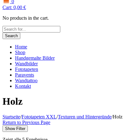
0
Cart:
0,00
€
No products in the cart.
Search
Home
Shop
Handgemalte Bilder
Wandbilder
Fototapeten
Paravents
Wandtattoo
Kontakt
Holz
Startseite
/
Fototapeten XXL
/
Texturen und Hintergründe
/
Holz
Return to Previous Page
Show Filter
Zeigt alle 5 Ergebnisse