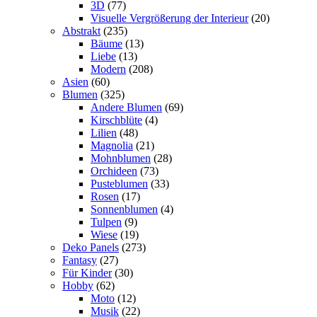
3D
(77)
Visuelle Vergrößerung der Interieur
(20)
Abstrakt
(235)
Bäume
(13)
Liebe
(13)
Modern
(208)
Asien
(60)
Blumen
(325)
Andere Blumen
(69)
Kirschblüte
(4)
Lilien
(48)
Magnolia
(21)
Mohnblumen
(28)
Orchideen
(73)
Pusteblumen
(33)
Rosen
(17)
Sonnenblumen
(4)
Tulpen
(9)
Wiese
(19)
Deko Panels
(273)
Fantasy
(27)
Für Kinder
(30)
Hobby
(62)
Moto
(12)
Musik
(22)