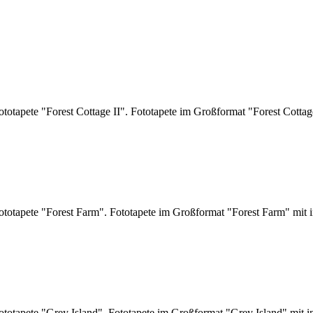
otapete "Forest Cottage II". Fototapete im Großformat "Forest Cottag
totapete "Forest Farm". Fototapete im Großformat "Forest Farm" mit i
totapete "Grey Island". Fototapete im Großformat "Grey Island" mit i