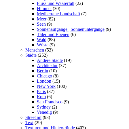
Fluss und Wasserfall
(22)
Himmel
(30)
Mediterrane Landschaft
(7)
Meer
(82)
Seen
(9)
Sonnenaufgänge | Sonnenuntergänge
(9)
Täler und Ebenen
(6)
Wald
(88)
Wüste
(9)
Menschen
(53)
Städte
(252)
Andere Städte
(19)
Architektur
(37)
Berlin
(10)
Chicago
(8)
London
(15)
New York
(100)
Paris
(37)
Rom
(6)
San Francisco
(9)
Sydney
(2)
Venedig
(9)
Street art
(98)
Text
(29)
Texturen und Hintergründe
(407)