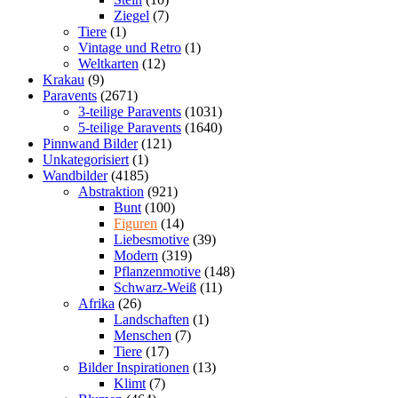
Ziegel
(7)
Tiere
(1)
Vintage und Retro
(1)
Weltkarten
(12)
Krakau
(9)
Paravents
(2671)
3-teilige Paravents
(1031)
5-teilige Paravents
(1640)
Pinnwand Bilder
(121)
Unkategorisiert
(1)
Wandbilder
(4185)
Abstraktion
(921)
Bunt
(100)
Figuren
(14)
Liebesmotive
(39)
Modern
(319)
Pflanzenmotive
(148)
Schwarz-Weiß
(11)
Afrika
(26)
Landschaften
(1)
Menschen
(7)
Tiere
(17)
Bilder Inspirationen
(13)
Klimt
(7)