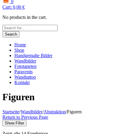
0
Cart:
0,00
€
No products in the cart.
Search
Home
Shop
Handgemalte Bilder
Wandbilder
Fototapeten
Paravents
Wandtattoo
Kontakt
Figuren
Startseite
/
Wandbilder
/
Abstraktion
/
Figuren
Return to Previous Page
Show Filter
Zeigt alle 14 Ergebnisse