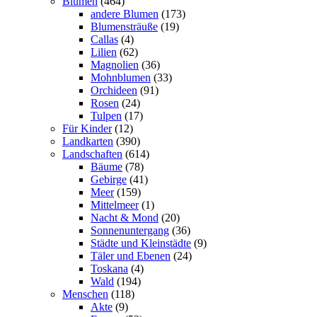
Blumen
(464)
andere Blumen
(173)
Blumensträuße
(19)
Callas
(4)
Lilien
(62)
Magnolien
(36)
Mohnblumen
(33)
Orchideen
(91)
Rosen
(24)
Tulpen
(17)
Für Kinder
(12)
Landkarten
(390)
Landschaften
(614)
Bäume
(78)
Gebirge
(41)
Meer
(159)
Mittelmeer
(1)
Nacht & Mond
(20)
Sonnenuntergang
(36)
Städte und Kleinstädte
(9)
Täler und Ebenen
(24)
Toskana
(4)
Wald
(194)
Menschen
(118)
Akte
(9)