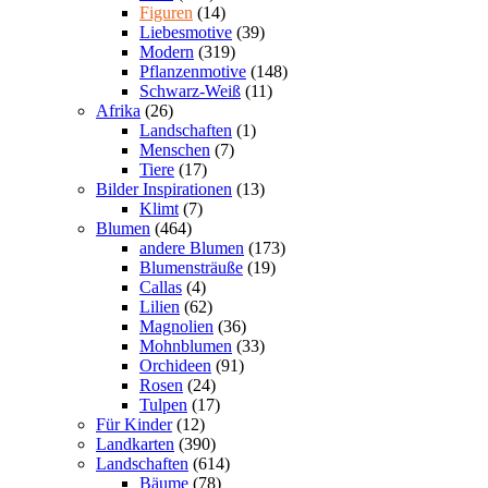
Figuren
(14)
Liebesmotive
(39)
Modern
(319)
Pflanzenmotive
(148)
Schwarz-Weiß
(11)
Afrika
(26)
Landschaften
(1)
Menschen
(7)
Tiere
(17)
Bilder Inspirationen
(13)
Klimt
(7)
Blumen
(464)
andere Blumen
(173)
Blumensträuße
(19)
Callas
(4)
Lilien
(62)
Magnolien
(36)
Mohnblumen
(33)
Orchideen
(91)
Rosen
(24)
Tulpen
(17)
Für Kinder
(12)
Landkarten
(390)
Landschaften
(614)
Bäume
(78)