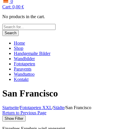
0
Cart:
0,00
€
No products in the cart.
Search
Home
Shop
Handgemalte Bilder
Wandbilder
Fototapeten
Paravents
Wandtattoo
Kontakt
San Francisco
Startseite
/
Fototapeten XXL
/
Städte
/
San Francisco
Return to Previous Page
Show Filter
Einzelnes Ergebnis wird angezeigt