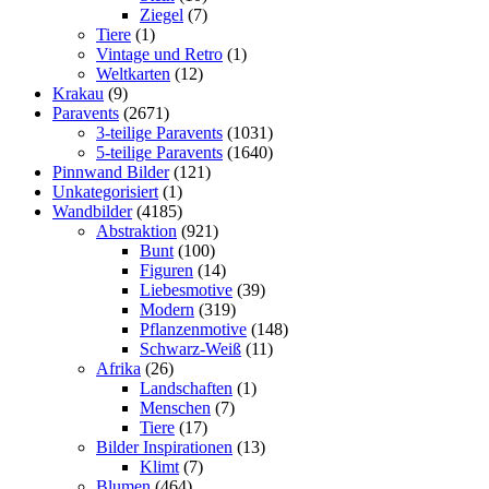
Ziegel
(7)
Tiere
(1)
Vintage und Retro
(1)
Weltkarten
(12)
Krakau
(9)
Paravents
(2671)
3-teilige Paravents
(1031)
5-teilige Paravents
(1640)
Pinnwand Bilder
(121)
Unkategorisiert
(1)
Wandbilder
(4185)
Abstraktion
(921)
Bunt
(100)
Figuren
(14)
Liebesmotive
(39)
Modern
(319)
Pflanzenmotive
(148)
Schwarz-Weiß
(11)
Afrika
(26)
Landschaften
(1)
Menschen
(7)
Tiere
(17)
Bilder Inspirationen
(13)
Klimt
(7)
Blumen
(464)