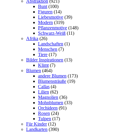
Abstraktion
(921)
Bunt
(100)
Figuren
(14)
Liebesmotive
(39)
Modern
(319)
Pflanzenmotive
(148)
Schwarz-Weiß
(11)
Afrika
(26)
Landschaften
(1)
Menschen
(7)
Tiere
(17)
Bilder Inspirationen
(13)
Klimt
(7)
Blumen
(464)
andere Blumen
(173)
Blumensträuße
(19)
Callas
(4)
Lilien
(62)
Magnolien
(36)
Mohnblumen
(33)
Orchideen
(91)
Rosen
(24)
Tulpen
(17)
Für Kinder
(12)
Landkarten
(390)