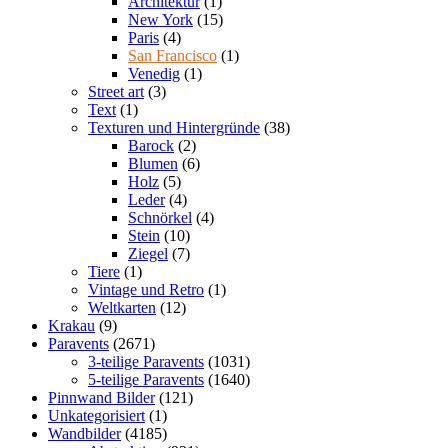
Architektur
(1)
New York
(15)
Paris
(4)
San Francisco
(1)
Venedig
(1)
Street art
(3)
Text
(1)
Texturen und Hintergründe
(38)
Barock
(2)
Blumen
(6)
Holz
(5)
Leder
(4)
Schnörkel
(4)
Stein
(10)
Ziegel
(7)
Tiere
(1)
Vintage und Retro
(1)
Weltkarten
(12)
Krakau
(9)
Paravents
(2671)
3-teilige Paravents
(1031)
5-teilige Paravents
(1640)
Pinnwand Bilder
(121)
Unkategorisiert
(1)
Wandbilder
(4185)