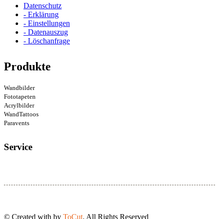
Datenschutz
- Erklärung
- Einstellungen
- Datenauszug
- Löschanfrage
Produkte
Wandbilder
Fototapeten
Acrylbilder
WandTattoos
Paravents
Service
© Created with
by
ToCut
. All Rights Reserved