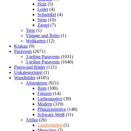
Holz
(5)
Leder
(4)
Schnörkel
(4)
Stein
(10)
Ziegel
(7)
Tiere
(1)
Vintage und Retro
(1)
Weltkarten
(12)
Krakau
(9)
Paravents
(2671)
3-teilige Paravents
(1031)
5-teilige Paravents
(1640)
Pinnwand Bilder
(121)
Unkategorisiert
(1)
Wandbilder
(4185)
Abstraktion
(921)
Bunt
(100)
Figuren
(14)
Liebesmotive
(39)
Modern
(319)
Pflanzenmotive
(148)
Schwarz-Weiß
(11)
Afrika
(26)
Landschaften
(1)
Menschen
(7)