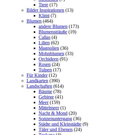
Tiere
(17)
Bilder Inspirationen
(13)
Klimt
(7)
Blumen
(464)
andere Blumen
(173)
Blumensträuße
(19)
Callas
(4)
Lilien
(62)
Magnolien
(36)
Mohnblumen
(33)
Orchideen
(91)
Rosen
(24)
Tulpen
(17)
Für Kinder
(12)
Landkarten
(390)
Landschaften
(614)
Bäume
(78)
Gebirge
(41)
Meer
(159)
Mittelmeer
(1)
Nacht & Mond
(20)
Sonnenuntergang
(36)
Städte und Kleinstädte
(9)
Täler und Ebenen
(24)
Toskana
(4)