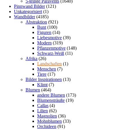
5-teilige Paravents
(1640)
Pinnwand Bilder
(121)
Unkategorisiert
(1)
Wandbilder
(4185)
Abstraktion
(921)
Bunt
(100)
Figuren
(14)
Liebesmotive
(39)
Modern
(319)
Pflanzenmotive
(148)
Schwarz-Weiß
(11)
Afrika
(26)
Landschaften
(1)
Menschen
(7)
Tiere
(17)
Bilder Inspirationen
(13)
Klimt
(7)
Blumen
(464)
andere Blumen
(173)
Blumensträuße
(19)
Callas
(4)
Lilien
(62)
Magnolien
(36)
Mohnblumen
(33)
Orchideen
(91)