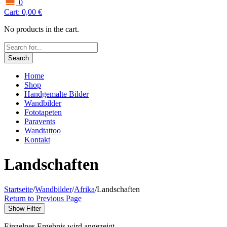
0
Cart:
0,00
€
No products in the cart.
Search
Home
Shop
Handgemalte Bilder
Wandbilder
Fototapeten
Paravents
Wandtattoo
Kontakt
Landschaften
Startseite
/
Wandbilder
/
Afrika
/
Landschaften
Return to Previous Page
Show Filter
Einzelnes Ergebnis wird angezeigt