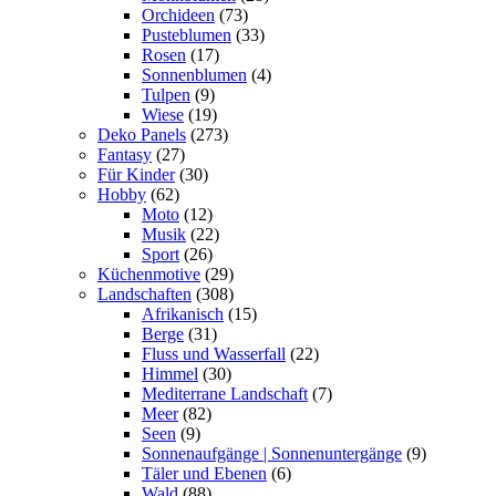
Orchideen
(73)
Pusteblumen
(33)
Rosen
(17)
Sonnenblumen
(4)
Tulpen
(9)
Wiese
(19)
Deko Panels
(273)
Fantasy
(27)
Für Kinder
(30)
Hobby
(62)
Moto
(12)
Musik
(22)
Sport
(26)
Küchenmotive
(29)
Landschaften
(308)
Afrikanisch
(15)
Berge
(31)
Fluss und Wasserfall
(22)
Himmel
(30)
Mediterrane Landschaft
(7)
Meer
(82)
Seen
(9)
Sonnenaufgänge | Sonnenuntergänge
(9)
Täler und Ebenen
(6)
Wald
(88)