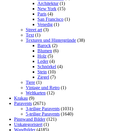
Architektur
(1)
New York
(15)
Paris
(4)
San Francisco
(1)
Venedig
(1)
Street art
(3)
Text
(1)
Texturen und Hintergründe
(38)
Barock
(2)
Blumen
(6)
Holz
(5)
Leder
(4)
Schnörkel
(4)
Stein
(10)
Ziegel
(7)
Tiere
(1)
Vintage und Retro
(1)
Weltkarten
(12)
Krakau
(9)
Paravents
(2671)
3-teilige Paravents
(1031)
5-teilige Paravents
(1640)
Pinnwand Bilder
(121)
Unkategorisiert
(1)
Wandbilder
(4185)