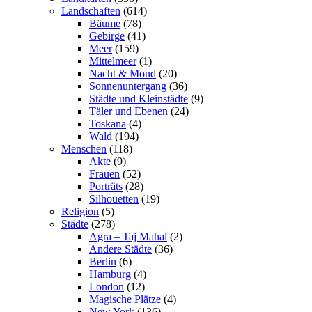
Landschaften
(614)
Bäume
(78)
Gebirge
(41)
Meer
(159)
Mittelmeer
(1)
Nacht & Mond
(20)
Sonnenuntergang
(36)
Städte und Kleinstädte
(9)
Täler und Ebenen
(24)
Toskana
(4)
Wald
(194)
Menschen
(118)
Akte
(9)
Frauen
(52)
Porträts
(28)
Silhouetten
(19)
Religion
(5)
Städte
(278)
Agra – Taj Mahal
(2)
Andere Städte
(36)
Berlin
(6)
Hamburg
(4)
London
(12)
Magische Plätze
(4)
New York
(136)