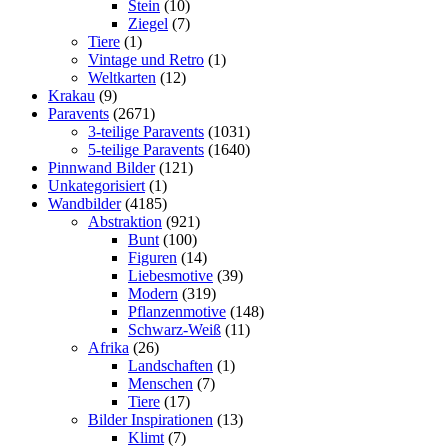
Stein
(10)
Ziegel
(7)
Tiere
(1)
Vintage und Retro
(1)
Weltkarten
(12)
Krakau
(9)
Paravents
(2671)
3-teilige Paravents
(1031)
5-teilige Paravents
(1640)
Pinnwand Bilder
(121)
Unkategorisiert
(1)
Wandbilder
(4185)
Abstraktion
(921)
Bunt
(100)
Figuren
(14)
Liebesmotive
(39)
Modern
(319)
Pflanzenmotive
(148)
Schwarz-Weiß
(11)
Afrika
(26)
Landschaften
(1)
Menschen
(7)
Tiere
(17)
Bilder Inspirationen
(13)
Klimt
(7)