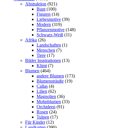
Abstraktion
(921)
Bunt
(100)
Figuren
(14)
Liebesmotive
(39)
Modern
(319)
Pflanzenmotive
(148)
Schwarz-Weiß
(11)
Afrika
(26)
Landschaften
(1)
Menschen
(7)
Tiere
(17)
Bilder Inspirationen
(13)
Klimt
(7)
Blumen
(464)
andere Blumen
(173)
Blumensträuße
(19)
Callas
(4)
Lilien
(62)
Magnolien
(36)
Mohnblumen
(33)
Orchideen
(91)
Rosen
(24)
Tulpen
(17)
Für Kinder
(12)
Landkarten
(390)