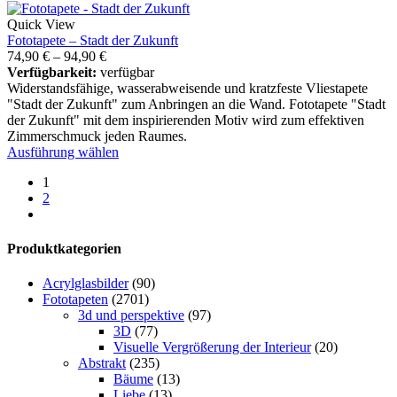
Quick View
Fototapete – Stadt der Zukunft
74,90
€
–
94,90
€
Verfügbarkeit:
verfügbar
Widerstandsfähige, wasserabweisende und kratzfeste Vliestapete
"Stadt der Zukunft" zum Anbringen an die Wand. Fototapete "Stadt
der Zukunft" mit dem inspirierenden Motiv wird zum effektiven
Zimmerschmuck jeden Raumes.
Ausführung wählen
1
2
Produktkategorien
Acrylglasbilder
(90)
Fototapeten
(2701)
3d und perspektive
(97)
3D
(77)
Visuelle Vergrößerung der Interieur
(20)
Abstrakt
(235)
Bäume
(13)
Liebe
(13)