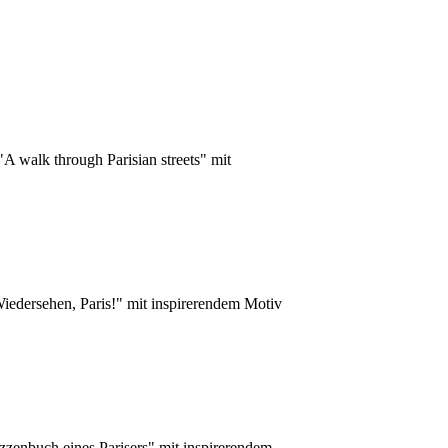
A walk through Parisian streets" mit
iedersehen, Paris!" mit inspirerendem Motiv
zzenbuch eines Parisers" mit inspirerendem