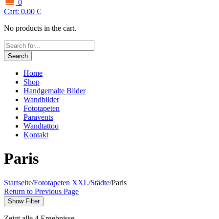
0
Cart:
0,00
€
No products in the cart.
Search
Home
Shop
Handgemalte Bilder
Wandbilder
Fototapeten
Paravents
Wandtattoo
Kontakt
Paris
Startseite
/
Fototapeten XXL
/
Städte
/
Paris
Return to Previous Page
Show Filter
Zeigt alle 4 Ergebnisse