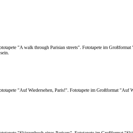
otapete "A walk through Parisian streets". Fototapete im Großformat "
sein.
totapete "Auf Wiedersehen, Paris!". Fototapete im Großformat "Auf W
totapete "Skizzenbuch eines Parisers". Fototapete im Großformat "Ski