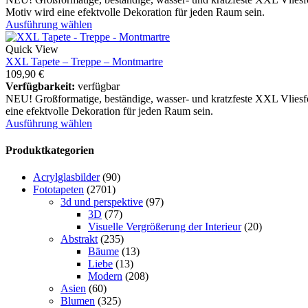
Motiv wird eine efektvolle Dekoration für jeden Raum sein.
Ausführung wählen
Quick View
XXL Tapete – Treppe – Montmartre
109,90
€
Verfügbarkeit:
verfügbar
NEU! Großformatige, beständige, wasser- und kratzfeste XXL Vliesf
eine efektvolle Dekoration für jeden Raum sein.
Ausführung wählen
Produktkategorien
Acrylglasbilder
(90)
Fototapeten
(2701)
3d und perspektive
(97)
3D
(77)
Visuelle Vergrößerung der Interieur
(20)
Abstrakt
(235)
Bäume
(13)
Liebe
(13)
Modern
(208)
Asien
(60)
Blumen
(325)