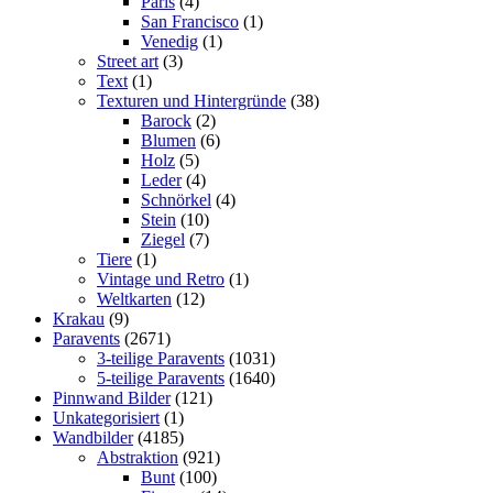
Paris
(4)
San Francisco
(1)
Venedig
(1)
Street art
(3)
Text
(1)
Texturen und Hintergründe
(38)
Barock
(2)
Blumen
(6)
Holz
(5)
Leder
(4)
Schnörkel
(4)
Stein
(10)
Ziegel
(7)
Tiere
(1)
Vintage und Retro
(1)
Weltkarten
(12)
Krakau
(9)
Paravents
(2671)
3-teilige Paravents
(1031)
5-teilige Paravents
(1640)
Pinnwand Bilder
(121)
Unkategorisiert
(1)
Wandbilder
(4185)
Abstraktion
(921)
Bunt
(100)