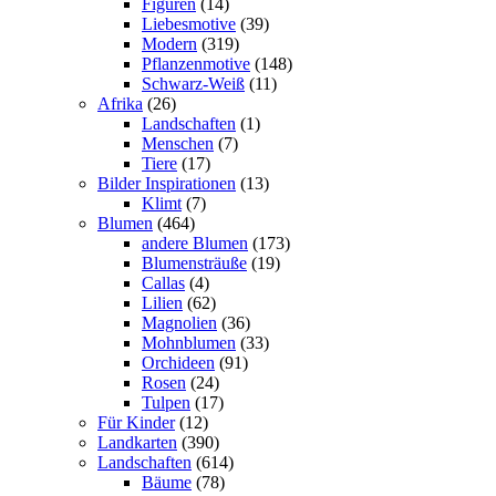
Figuren
(14)
Liebesmotive
(39)
Modern
(319)
Pflanzenmotive
(148)
Schwarz-Weiß
(11)
Afrika
(26)
Landschaften
(1)
Menschen
(7)
Tiere
(17)
Bilder Inspirationen
(13)
Klimt
(7)
Blumen
(464)
andere Blumen
(173)
Blumensträuße
(19)
Callas
(4)
Lilien
(62)
Magnolien
(36)
Mohnblumen
(33)
Orchideen
(91)
Rosen
(24)
Tulpen
(17)
Für Kinder
(12)
Landkarten
(390)
Landschaften
(614)
Bäume
(78)