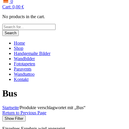
0
Cart:
0,00
€
No products in the cart.
Search
Home
Shop
Handgemalte Bilder
Wandbilder
Fototapeten
Paravents
Wandtattoo
Kontakt
Bus
Startseite
/
Produkte verschlagwortet mit „Bus“
Return to Previous Page
Show Filter
Einzelnes Ergebnis wird angezeigt