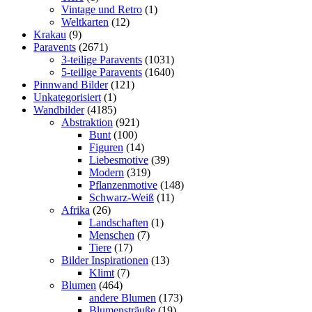
Vintage und Retro
(1)
Weltkarten
(12)
Krakau
(9)
Paravents
(2671)
3-teilige Paravents
(1031)
5-teilige Paravents
(1640)
Pinnwand Bilder
(121)
Unkategorisiert
(1)
Wandbilder
(4185)
Abstraktion
(921)
Bunt
(100)
Figuren
(14)
Liebesmotive
(39)
Modern
(319)
Pflanzenmotive
(148)
Schwarz-Weiß
(11)
Afrika
(26)
Landschaften
(1)
Menschen
(7)
Tiere
(17)
Bilder Inspirationen
(13)
Klimt
(7)
Blumen
(464)
andere Blumen
(173)
Blumensträuße
(19)