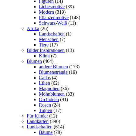
Figuren
(14)
Liebesmotive
(39)
Modern
(319)
Pflanzenmotive
(148)
Schwarz-Weiß
(11)
Afrika
(26)
Landschaften
(1)
Menschen
(7)
Tiere
(17)
Bilder Inspirationen
(13)
Klimt
(7)
Blumen
(464)
andere Blumen
(173)
Blumensträuße
(19)
Callas
(4)
Lilien
(62)
Magnolien
(36)
Mohnblumen
(33)
Orchideen
(91)
Rosen
(24)
Tulpen
(17)
Für Kinder
(12)
Landkarten
(390)
Landschaften
(614)
Bäume
(78)