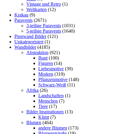
Vintage und Retro
(1)
Weltkarten
(12)
Krakau
(9)
Paravents
(2671)
3-teilige Paravents
(1031)
5-teilige Paravents
(1640)
Pinnwand Bilder
(121)
Unkategorisiert
(1)
Wandbilder
(4185)
Abstraktion
(921)
Bunt
(100)
Figuren
(14)
Liebesmotive
(39)
Modern
(319)
Pflanzenmotive
(148)
Schwarz-Weiß
(11)
Afrika
(26)
Landschaften
(1)
Menschen
(7)
Tiere
(17)
Bilder Inspirationen
(13)
Klimt
(7)
Blumen
(464)
andere Blumen
(173)
Blumensträuße
(19)