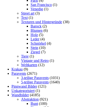
Paris
(4)
San Francisco
(1)
Venedig
(1)
Street art
(3)
Text
(1)
Texturen und Hintergründe
(38)
Barock
(2)
Blumen
(6)
Holz
(5)
Leder
(4)
Schnörkel
(4)
Stein
(10)
Ziegel
(7)
Tiere
(1)
Vintage und Retro
(1)
Weltkarten
(12)
Krakau
(9)
Paravents
(2671)
3-teilige Paravents
(1031)
5-teilige Paravents
(1640)
Pinnwand Bilder
(121)
Unkategorisiert
(1)
Wandbilder
(4185)
Abstraktion
(921)
Bunt
(100)