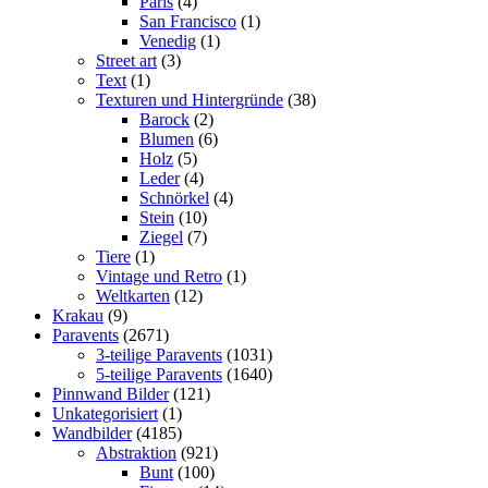
Paris
(4)
San Francisco
(1)
Venedig
(1)
Street art
(3)
Text
(1)
Texturen und Hintergründe
(38)
Barock
(2)
Blumen
(6)
Holz
(5)
Leder
(4)
Schnörkel
(4)
Stein
(10)
Ziegel
(7)
Tiere
(1)
Vintage und Retro
(1)
Weltkarten
(12)
Krakau
(9)
Paravents
(2671)
3-teilige Paravents
(1031)
5-teilige Paravents
(1640)
Pinnwand Bilder
(121)
Unkategorisiert
(1)
Wandbilder
(4185)
Abstraktion
(921)
Bunt
(100)