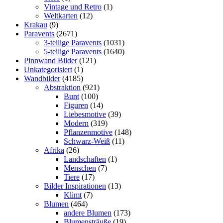
Vintage und Retro
(1)
Weltkarten
(12)
Krakau
(9)
Paravents
(2671)
3-teilige Paravents
(1031)
5-teilige Paravents
(1640)
Pinnwand Bilder
(121)
Unkategorisiert
(1)
Wandbilder
(4185)
Abstraktion
(921)
Bunt
(100)
Figuren
(14)
Liebesmotive
(39)
Modern
(319)
Pflanzenmotive
(148)
Schwarz-Weiß
(11)
Afrika
(26)
Landschaften
(1)
Menschen
(7)
Tiere
(17)
Bilder Inspirationen
(13)
Klimt
(7)
Blumen
(464)
andere Blumen
(173)
Blumensträuße
(19)