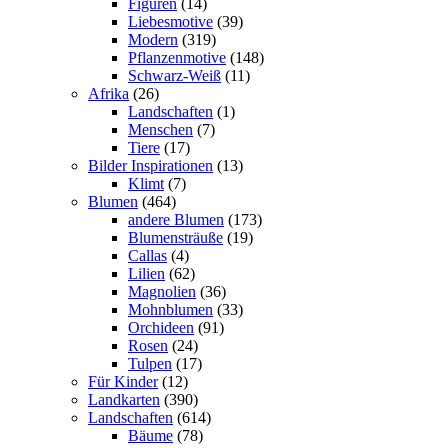
Figuren
(14)
Liebesmotive
(39)
Modern
(319)
Pflanzenmotive
(148)
Schwarz-Weiß
(11)
Afrika
(26)
Landschaften
(1)
Menschen
(7)
Tiere
(17)
Bilder Inspirationen
(13)
Klimt
(7)
Blumen
(464)
andere Blumen
(173)
Blumensträuße
(19)
Callas
(4)
Lilien
(62)
Magnolien
(36)
Mohnblumen
(33)
Orchideen
(91)
Rosen
(24)
Tulpen
(17)
Für Kinder
(12)
Landkarten
(390)
Landschaften
(614)
Bäume
(78)