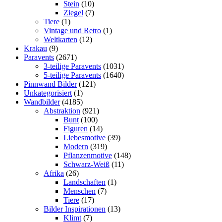
Stein
(10)
Ziegel
(7)
Tiere
(1)
Vintage und Retro
(1)
Weltkarten
(12)
Krakau
(9)
Paravents
(2671)
3-teilige Paravents
(1031)
5-teilige Paravents
(1640)
Pinnwand Bilder
(121)
Unkategorisiert
(1)
Wandbilder
(4185)
Abstraktion
(921)
Bunt
(100)
Figuren
(14)
Liebesmotive
(39)
Modern
(319)
Pflanzenmotive
(148)
Schwarz-Weiß
(11)
Afrika
(26)
Landschaften
(1)
Menschen
(7)
Tiere
(17)
Bilder Inspirationen
(13)
Klimt
(7)