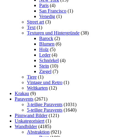
Paris
(4)
San Francisco
(1)
Venedig
(1)
Street art
(3)
Text
(1)
Texturen und Hintergründe
(38)
Barock
(2)
Blumen
(6)
Holz
(5)
Leder
(4)
Schnörkel
(4)
Stein
(10)
Ziegel
(7)
Tiere
(1)
Vintage und Retro
(1)
Weltkarten
(12)
Krakau
(9)
Paravents
(2671)
3-teilige Paravents
(1031)
5-teilige Paravents
(1640)
Pinnwand Bilder
(121)
Unkategorisiert
(1)
Wandbilder
(4185)
Abstraktion
(921)