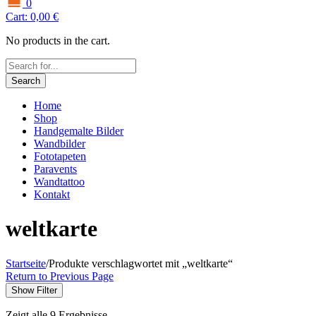
0
Cart:
0,00
€
No products in the cart.
Search
Home
Shop
Handgemalte Bilder
Wandbilder
Fototapeten
Paravents
Wandtattoo
Kontakt
weltkarte
Startseite
/
Produkte verschlagwortet mit „weltkarte“
Return to Previous Page
Show Filter
Zeigt alle 9 Ergebnisse