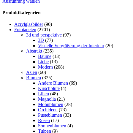
Ausführung wählen
Produktkategorien
Acrylglasbilder
(90)
Fototapeten
(2701)
3d und perspektive
(97)
3D
(77)
Visuelle Vergrößerung der Interieur
(20)
Abstrakt
(235)
Bäume
(13)
Liebe
(13)
Modern
(208)
Asien
(60)
Blumen
(325)
Andere Blumen
(69)
Kirschblüte
(4)
Lilien
(48)
Magnolia
(21)
Mohnblumen
(28)
Orchideen
(73)
Pusteblumen
(33)
Rosen
(17)
Sonnenblumen
(4)
Tulpen
(9)