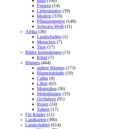
Bunt
(100)
Figuren
(14)
Liebesmotive
(39)
Modern
(319)
Pflanzenmotive
(148)
Schwarz-Weiß
(11)
Afrika
(26)
Landschaften
(1)
Menschen
(7)
Tiere
(17)
Bilder Inspirationen
(13)
Klimt
(7)
Blumen
(464)
andere Blumen
(173)
Blumensträuße
(19)
Callas
(4)
Lilien
(62)
Magnolien
(36)
Mohnblumen
(33)
Orchideen
(91)
Rosen
(24)
Tulpen
(17)
Für Kinder
(12)
Landkarten
(390)
Landschaften
(614)