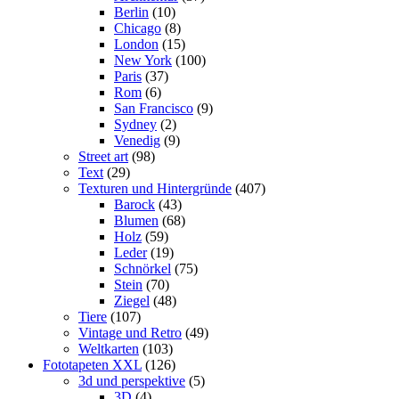
Berlin
(10)
Chicago
(8)
London
(15)
New York
(100)
Paris
(37)
Rom
(6)
San Francisco
(9)
Sydney
(2)
Venedig
(9)
Street art
(98)
Text
(29)
Texturen und Hintergründe
(407)
Barock
(43)
Blumen
(68)
Holz
(59)
Leder
(19)
Schnörkel
(75)
Stein
(70)
Ziegel
(48)
Tiere
(107)
Vintage und Retro
(49)
Weltkarten
(103)
Fototapeten XXL
(126)
3d und perspektive
(5)
3D
(4)