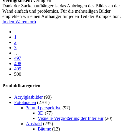
Verfügbarkeit:
verfügbar
Dank der Zackenaufhänger ist das Anbringen des Bildes an der
Wand einfach und problemlos. Für die mehrteiligen Bilder
empfehlen wir einen Aufhänger für jeden Teil der Komposition.
In den Warenkorb
1
2
3
…
497
498
499
500
Produktkategorien
Acrylglasbilder
(90)
Fototapeten
(2701)
3d und perspektive
(97)
3D
(77)
Visuelle Vergrößerung der Interieur
(20)
Abstrakt
(235)
Bäume
(13)