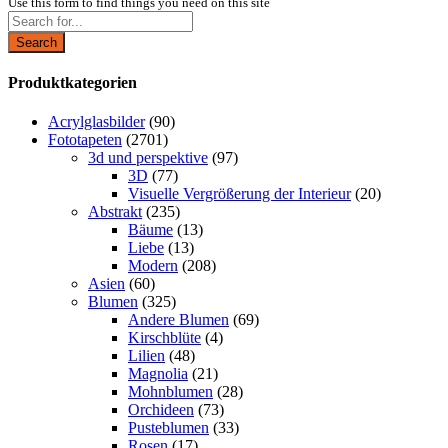
Use this form to find things you need on this site
Search
Produktkategorien
Acrylglasbilder
(90)
Fototapeten
(2701)
3d und perspektive
(97)
3D
(77)
Visuelle Vergrößerung der Interieur
(20)
Abstrakt
(235)
Bäume
(13)
Liebe
(13)
Modern
(208)
Asien
(60)
Blumen
(325)
Andere Blumen
(69)
Kirschblüte
(4)
Lilien
(48)
Magnolia
(21)
Mohnblumen
(28)
Orchideen
(73)
Pusteblumen
(33)
Rosen
(17)