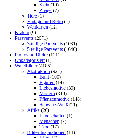
Stein
(10)
Ziegel
(7)
Tiere
(1)
Vintage und Retro
(1)
Weltkarten
(12)
Krakau
(9)
Paravents
(2671)
3-teilige Paravents
(1031)
5-teilige Paravents
(1640)
Pinnwand Bilder
(121)
Unkategorisiert
(1)
Wandbilder
(4185)
Abstraktion
(921)
Bunt
(100)
Figuren
(14)
Liebesmotive
(39)
Modern
(319)
Pflanzenmotive
(148)
Schwarz-Weiß
(11)
Afrika
(26)
Landschaften
(1)
Menschen
(7)
Tiere
(17)
Bilder Inspirationen
(13)
Klimt
(7)