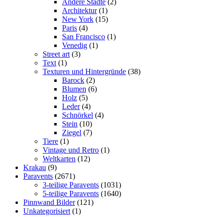
Andere Städte
(2)
Architektur
(1)
New York
(15)
Paris
(4)
San Francisco
(1)
Venedig
(1)
Street art
(3)
Text
(1)
Texturen und Hintergründe
(38)
Barock
(2)
Blumen
(6)
Holz
(5)
Leder
(4)
Schnörkel
(4)
Stein
(10)
Ziegel
(7)
Tiere
(1)
Vintage und Retro
(1)
Weltkarten
(12)
Krakau
(9)
Paravents
(2671)
3-teilige Paravents
(1031)
5-teilige Paravents
(1640)
Pinnwand Bilder
(121)
Unkategorisiert
(1)