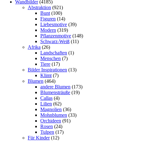
Wandbilder
(4185)
Abstraktion
(921)
Bunt
(100)
Figuren
(14)
Liebesmotive
(39)
Modern
(319)
Pflanzenmotive
(148)
Schwarz-Weiß
(11)
Afrika
(26)
Landschaften
(1)
Menschen
(7)
Tiere
(17)
Bilder Inspirationen
(13)
Klimt
(7)
Blumen
(464)
andere Blumen
(173)
Blumensträuße
(19)
Callas
(4)
Lilien
(62)
Magnolien
(36)
Mohnblumen
(33)
Orchideen
(91)
Rosen
(24)
Tulpen
(17)
Für Kinder
(12)