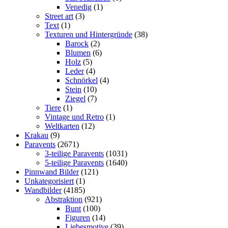
Venedig
(1)
Street art
(3)
Text
(1)
Texturen und Hintergründe
(38)
Barock
(2)
Blumen
(6)
Holz
(5)
Leder
(4)
Schnörkel
(4)
Stein
(10)
Ziegel
(7)
Tiere
(1)
Vintage und Retro
(1)
Weltkarten
(12)
Krakau
(9)
Paravents
(2671)
3-teilige Paravents
(1031)
5-teilige Paravents
(1640)
Pinnwand Bilder
(121)
Unkategorisiert
(1)
Wandbilder
(4185)
Abstraktion
(921)
Bunt
(100)
Figuren
(14)
Liebesmotive
(39)