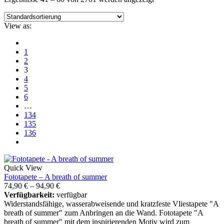
View as:
1
2
3
4
5
6
…
134
135
136
Quick View
Fototapete – A breath of summer
74,90
€
–
94,90
€
Verfügbarkeit:
verfügbar
Widerstandsfähige, wasserabweisende und kratzfeste Vliestapete "A
breath of summer" zum Anbringen an die Wand. Fototapete "A
breath of summer" mit dem inspirierenden Motiv wird zum