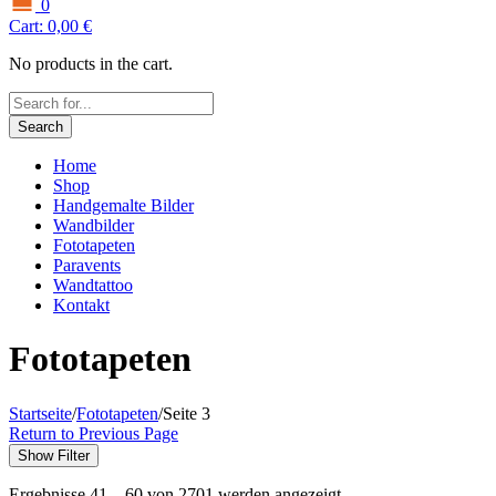
0
Cart:
0,00
€
No products in the cart.
Search
Home
Shop
Handgemalte Bilder
Wandbilder
Fototapeten
Paravents
Wandtattoo
Kontakt
Fototapeten
Startseite
/
Fototapeten
/
Seite 3
Return to Previous Page
Show Filter
Ergebnisse 41 – 60 von 2701 werden angezeigt