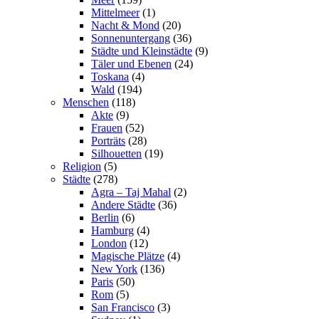
Mittelmeer
(1)
Nacht & Mond
(20)
Sonnenuntergang
(36)
Städte und Kleinstädte
(9)
Täler und Ebenen
(24)
Toskana
(4)
Wald
(194)
Menschen
(118)
Akte
(9)
Frauen
(52)
Porträts
(28)
Silhouetten
(19)
Religion
(5)
Städte
(278)
Agra – Taj Mahal
(2)
Andere Städte
(36)
Berlin
(6)
Hamburg
(4)
London
(12)
Magische Plätze
(4)
New York
(136)
Paris
(50)
Rom
(5)
San Francisco
(3)