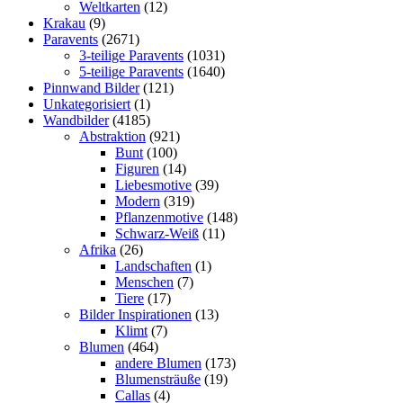
Weltkarten
(12)
Krakau
(9)
Paravents
(2671)
3-teilige Paravents
(1031)
5-teilige Paravents
(1640)
Pinnwand Bilder
(121)
Unkategorisiert
(1)
Wandbilder
(4185)
Abstraktion
(921)
Bunt
(100)
Figuren
(14)
Liebesmotive
(39)
Modern
(319)
Pflanzenmotive
(148)
Schwarz-Weiß
(11)
Afrika
(26)
Landschaften
(1)
Menschen
(7)
Tiere
(17)
Bilder Inspirationen
(13)
Klimt
(7)
Blumen
(464)
andere Blumen
(173)
Blumensträuße
(19)
Callas
(4)